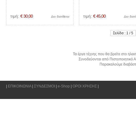
τιμή:
€ 30,00
τιμή:
€ 45,00
Δεν διατίθεται
Δεν διατί
Σελίδα : 1 / 5
Τα έργα τέχνης που θα βρείτε στο ηλεκ
Συνοδεύονται από Πιστοποιητικό Α
Παρακαλούμε διαβάστ
|
ΕΠΙΚΟΙΝΩΝΙΑ
|
ΣΥΝΔΕΣΜΟΙ
|
e-Shop
|
ΟΡΟΙ ΧΡΗΣΗΣ
|