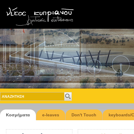
Κοσμήματα
e-leaves
Don't Touch
keyboards/C