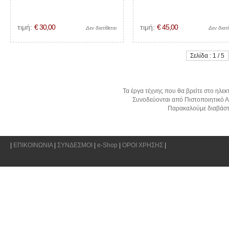
τιμή:
€ 30,00
τιμή:
€ 45,00
Δεν διατίθεται
Δεν διατί
Σελίδα : 1 / 5
Τα έργα τέχνης που θα βρείτε στο ηλεκ
Συνοδεύονται από Πιστοποιητικό Α
Παρακαλούμε διαβάστ
|
ΕΠΙΚΟΙΝΩΝΙΑ
|
ΣΥΝΔΕΣΜΟΙ
|
e-Shop
|
ΟΡΟΙ ΧΡΗΣΗΣ
|