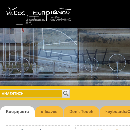
Κοσμήματα
e-leaves
Don't Touch
keyboards/C