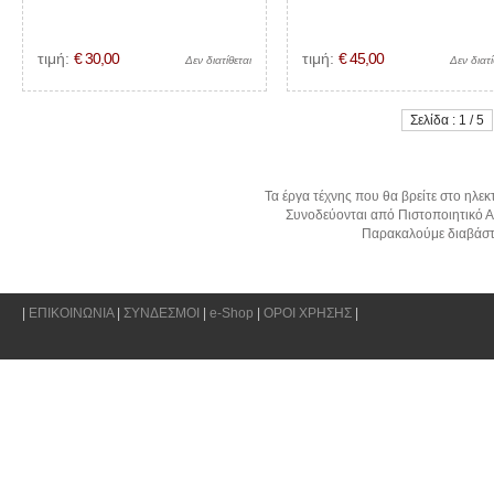
τιμή:
€ 30,00
τιμή:
€ 45,00
Δεν διατίθεται
Δεν διατί
Σελίδα : 1 / 5
Τα έργα τέχνης που θα βρείτε στο ηλεκ
Συνοδεύονται από Πιστοποιητικό Α
Παρακαλούμε διαβάστ
|
ΕΠΙΚΟΙΝΩΝΙΑ
|
ΣΥΝΔΕΣΜΟΙ
|
e-Shop
|
ΟΡΟΙ ΧΡΗΣΗΣ
|