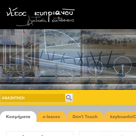
Κοσμήματα
e-leaves
Don't Touch
keyboards/C