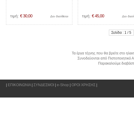
τιμή:
€ 30,00
τιμή:
€ 45,00
Δεν διατίθεται
Δεν διατί
Σελίδα : 1 / 5
Τα έργα τέχνης που θα βρείτε στο ηλεκ
Συνοδεύονται από Πιστοποιητικό Α
Παρακαλούμε διαβάστ
|
ΕΠΙΚΟΙΝΩΝΙΑ
|
ΣΥΝΔΕΣΜΟΙ
|
e-Shop
|
ΟΡΟΙ ΧΡΗΣΗΣ
|